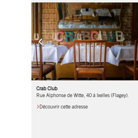
Comptoir Chouchou
Crab Club
OM Restaurant
Table & Comptoir
Le Relais d’Orti
Studio 97
Löctave Restaurant
F-eat Restaurant
L’Art des Mets
Restaurant Harmonie
La Table de Jean
Rue Alphonse de Witte, 40 à Ixelles (Flagey).
Découvrir cette adresse