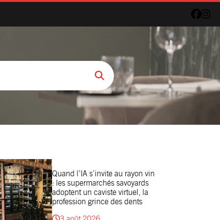
Quand l’IA s’invite au rayon vin
: les supermarchés savoyards
adoptent un caviste virtuel, la
profession grince des dents
3 août 2026