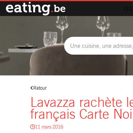
LES
Retour
Lavazza rachète le
français Carte Noi
11 mars 2016