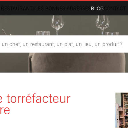
 RESTAURANTS
LES BONNES ADRESSES
BLOG
CONTACT
 torréfacteur
re