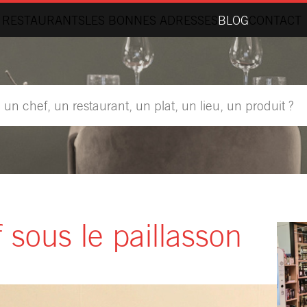
 RESTAURANTS
LES BONNES ADRESSES
BLOG
CONTACT
 sous le paillasson