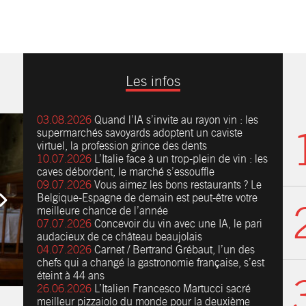
Les infos
03.08.2026
Quand l’IA s’invite au rayon vin : les
supermarchés savoyards adoptent un caviste
virtuel, la profession grince des dents
10.07.2026
L’Italie face à un trop-plein de vin : les
caves débordent, le marché s’essouffle
09.07.2026
Vous aimez les bons restaurants ? Le
Belgique-Espagne de demain est peut-être votre
meilleure chance de l’année
07.07.2026
Concevoir du vin avec une IA, le pari
audacieux de ce château beaujolais
04.07.2026
Carnet / Bertrand Grébaut, l’un des
chefs qui a changé la gastronomie française, s’est
éteint à 44 ans
26.06.2026
L’Italien Francesco Martucci sacré
meilleur pizzaiolo du monde pour la deuxième