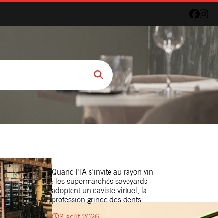
Quand l’IA s’invite au rayon vin
: les supermarchés savoyards
adoptent un caviste virtuel, la
profession grince des dents
3 août 2026