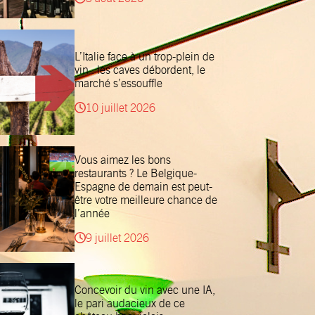
L’Italie face à un trop-plein de
vin : les caves débordent, le
marché s’essouffle
10 juillet 2026
Vous aimez les bons
restaurants ? Le Belgique-
Espagne de demain est peut-
être votre meilleure chance de
l’année
9 juillet 2026
Concevoir du vin avec une IA,
le pari audacieux de ce