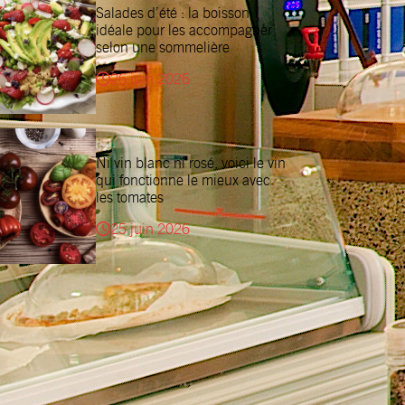
Salades d’été : la boisson
idéale pour les accompagner
selon une sommelière
26 juin 2026
Ni vin blanc ni rosé, voici le vin
qui fonctionne le mieux avec
les tomates
25 juin 2026