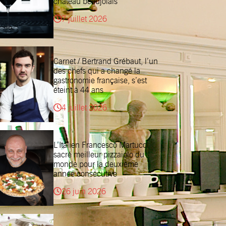
château beaujolais
7 juillet 2026
Carnet / Bertrand Grébaut, l’un
des chefs qui a changé la
gastronomie française, s’est
éteint à 44 ans
4 juillet 2026
L’Italien Francesco Martucci
sacré meilleur pizzaiolo du
monde pour la deuxième
année consécutive
26 juin 2026