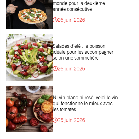
monde pour la deuxième
année consécutive
26 juin 2026
Salades d’été : la boisson
idéale pour les accompagner
selon une sommelière
26 juin 2026
Ni vin blanc ni rosé, voici le vin
qui fonctionne le mieux avec
les tomates
25 juin 2026