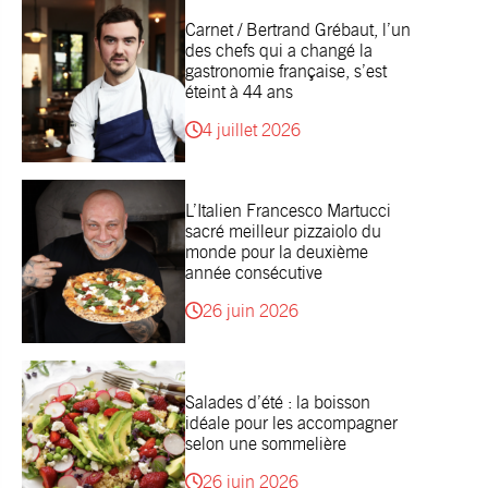
Carnet / Bertrand Grébaut, l’un
des chefs qui a changé la
gastronomie française, s’est
éteint à 44 ans
4 juillet 2026
L’Italien Francesco Martucci
sacré meilleur pizzaiolo du
monde pour la deuxième
année consécutive
26 juin 2026
Salades d’été : la boisson
idéale pour les accompagner
selon une sommelière
26 juin 2026