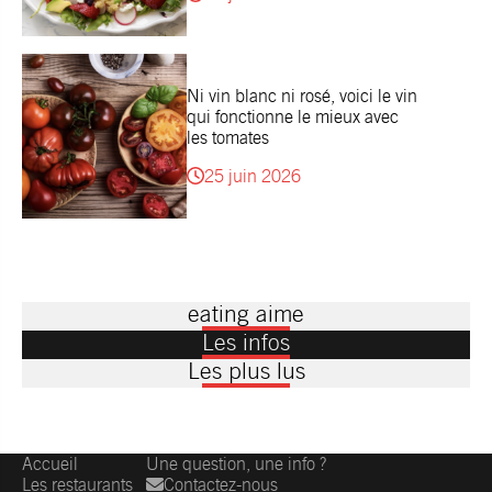
Ni vin blanc ni rosé, voici le vin
qui fonctionne le mieux avec
les tomates
25 juin 2026
eating aime
Les infos
Les plus lus
Accueil
Une question, une info ?
Les restaurants
Contactez-nous