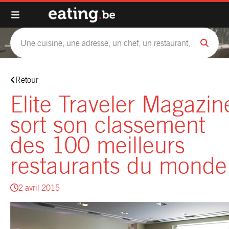
Retour
Elite Traveler Magazin
sort son classement
des 100 meilleurs
restaurants du monde
2 avril 2015