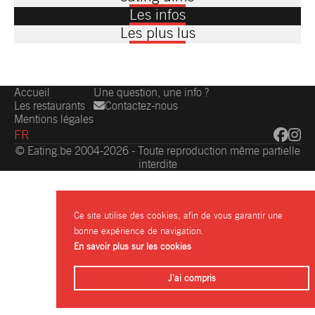
Les infos
Les plus lus
Accueil
Une question, une info ?
Les restaurants
Contactez-nous
Mentions légales
FR
© Eating.be 2004-2026 - Toute reproduction même partielle
interdite
Ce site utilise des cookies, afin de vous garantir une
bonne expérience de navigation.
En savoir plus sur les cookies
J'ai compris