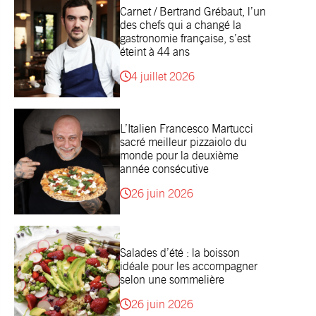
Carnet / Bertrand Grébaut, l’un
des chefs qui a changé la
gastronomie française, s’est
éteint à 44 ans
4 juillet 2026
L’Italien Francesco Martucci
sacré meilleur pizzaiolo du
monde pour la deuxième
année consécutive
26 juin 2026
Salades d’été : la boisson
idéale pour les accompagner
selon une sommelière
26 juin 2026