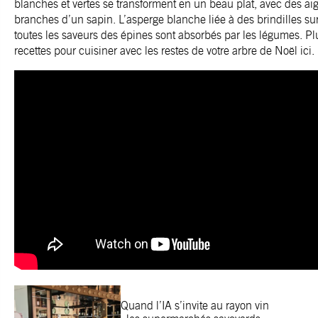
blanches et vertes se transforment en un beau plat, avec des aig
branches d’un sapin. L’asperge blanche liée à des brindilles sur 
toutes les saveurs des épines sont absorbés par les légumes. Pl
recettes pour cuisiner avec les restes de votre arbre de Noël
ici
.
Quand l’IA s’invite au rayon vin