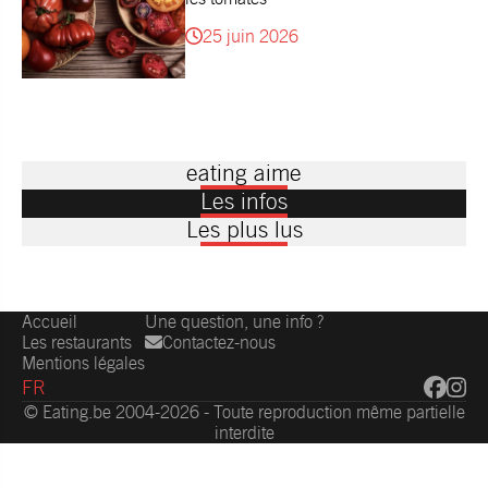
25 juin 2026
eating aime
Les infos
Les plus lus
Accueil
Une question, une info ?
Les restaurants
Contactez-nous
Mentions légales
FR
© Eating.be 2004-2026 - Toute reproduction même partielle
interdite