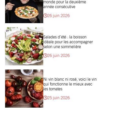
monde pour la deuxième
année consécutive
26 juin 2026
Salades d’été : la boisson
idéale pour les accompagner
selon une sommelière
26 juin 2026
Ni vin blanc ni rosé, voici le vin
qui fonctionne le mieux avec
les tomates
25 juin 2026