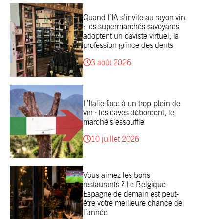
Quand l’IA s’invite au rayon vin
: les supermarchés savoyards
adoptent un caviste virtuel, la
profession grince des dents
3 août 2026
L’Italie face à un trop-plein de
vin : les caves débordent, le
marché s’essouffle
10 juillet 2026
Vous aimez les bons
restaurants ? Le Belgique-
Espagne de demain est peut-
être votre meilleure chance de
l’année