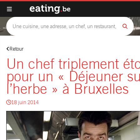
Retour
Un chef triplement éto
pour un « Déjeuner su
l’herbe » à Bruxelles
18 juin 2014