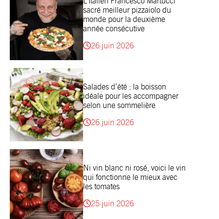
L’Italien Francesco Martucci
sacré meilleur pizzaiolo du
monde pour la deuxième
année consécutive
26 juin 2026
Salades d’été : la boisson
idéale pour les accompagner
selon une sommelière
26 juin 2026
Ni vin blanc ni rosé, voici le vin
qui fonctionne le mieux avec
les tomates
25 juin 2026