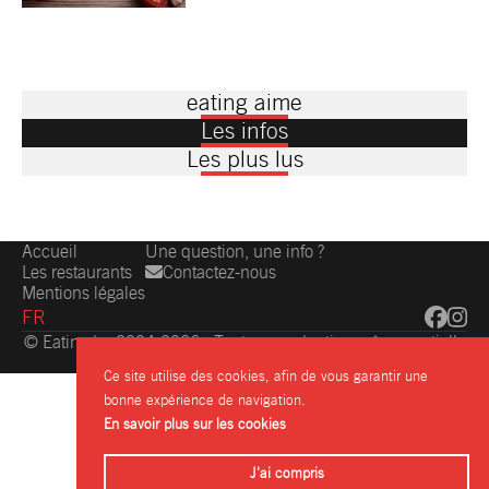
eating aime
Les infos
Les plus lus
Accueil
Une question, une info ?
Les restaurants
Contactez-nous
Mentions légales
FR
© Eating.be 2004-2026 - Toute reproduction même partielle
interdite
Ce site utilise des cookies, afin de vous garantir une
bonne expérience de navigation.
En savoir plus sur les cookies
J'ai compris