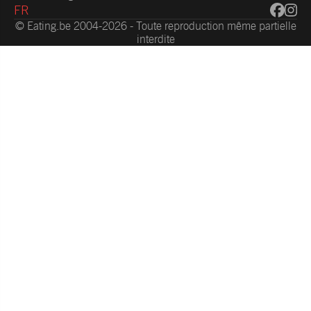
FR
© Eating.be 2004-2026 - Toute reproduction même partielle
interdite