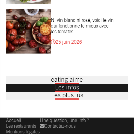
Ni vin blanc ni rosé, voici le vin
qui fonctionne le mieux avec
les tomates
25 juin 2026
eating aime
Les infos
Les plus lus
Accueil
Une question, une info ?
Les restaurants
Contactez-nous
Mentions légales