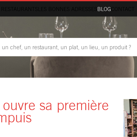
 RESTAURANTS
LES BONNES ADRESSES
BLOG
CONTACT
 ouvre sa première
impuis