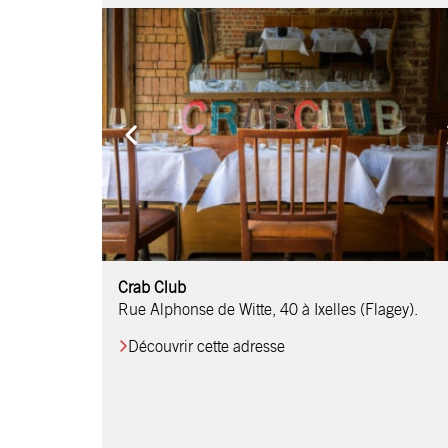
Comptoir Chouchou
Crab Club
OM Restaurant
Table & Comptoir
Le Relais d’Orti
Studio 97
Löctave Restaurant
F-eat Restaurant
L’Art des Mets
Restaurant Harmonie
La Table de Jean
Rue Alphonse de Witte, 40 à Ixelles (Flagey).
Découvrir cette adresse