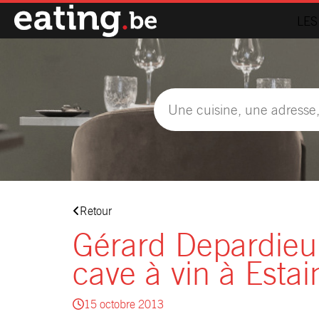
LES
Retour
Gérard Depardieu
cave à vin à Esta
15 octobre 2013