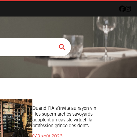
Quand l’IA s’invite au rayon vin
: les supermarchés savoyards
adoptent un caviste virtuel, la
profession grince des dents
3 août 2026