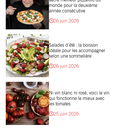
monde pour la deuxième
année consécutive
26 juin 2026
Salades d’été : la boisson
idéale pour les accompagner
selon une sommelière
26 juin 2026
Ni vin blanc ni rosé, voici le vin
qui fonctionne le mieux avec
les tomates
25 juin 2026