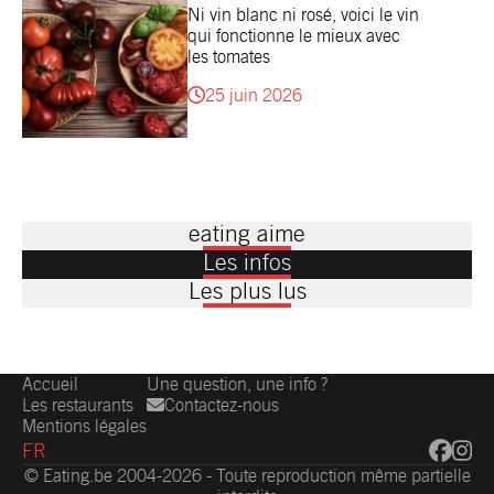
Ni vin blanc ni rosé, voici le vin
qui fonctionne le mieux avec
les tomates
25 juin 2026
eating aime
Les infos
Les plus lus
Accueil
Une question, une info ?
Les restaurants
Contactez-nous
Mentions légales
FR
© Eating.be 2004-2026 - Toute reproduction même partielle