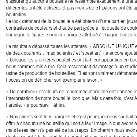
s’assurer qu’aucune bouteille ne ressemble exactement à une a
différentes ont été utilisées et pas moins de 51 patrons ont été 
bouteilles.
Le look détonant de la bouteille a été obtenu d’une part en joua
contrastes de couleurs et d’autre part grâce à l’étiquette de co
sur laquelle figure le numéro unique attribué à chaque bouteille
Le résultat a dépassé toutes les attentes. « ABSOLUT UNIQUE es
de deux courants : ‘mad scientist’ et ‘street art’ » a encore ajout
« Lorsque les premières bouteilles ont fait leur apparition en b
nous sommes mis à rire. Cela ressemblait davantage à un studio
usine de production de bouteilles. Elles sont vraiment détonan
l’occasion de dénicher son exemplaire favori. »
« De nombreux créateurs de renommée mondiale ont donnée le
interprétation de notre bouteille iconique. Mais cette fois, c’es
l’artiste, » a poursuivi Tåhlin.
« Nos clients sont tous uniques et c’est pourquoi nous souhaitio
offrir à chacun une bouteille qui soit à leur image. Nous avons 
mais le réaliser n’a pas été de tout repos. En chemin nous avo
doutes quant à la faisabilité du projet. Et puis en fin de compte, 