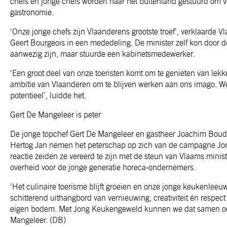
chefs en jonge chefs worden naar het buitenland gestuurd om 
gastronomie.
‘Onze jonge chefs zijn Vlaanderens grootste troef’, verklaarde 
Geert Bourgeois in een mededeling. De minister zelf kon door 
aanwezig zijn, maar stuurde een kabinetsmedewerker.
‘Een groot deel van onze toeristen komt om te genieten van lekk
ambitie van Vlaanderen om te blijven werken aan ons imago. 
potentieel’, luidde het.
Gert De Mangeleer is peter
De jonge topchef Gert De Mangeleer en gastheer Joachim Boude
Hertog Jan nemen het peterschap op zich van de campagne Jo
reactie zeiden ze vereerd te zijn met de steun van Vlaams mini
overheid voor de jonge generatie horeca-ondernemers.
‘Het culinaire toerisme blijft groeien en onze jonge keukenleeu
schitterend uithangbord van vernieuwing, creativiteit én respect
eigen bodem. Met Jong Keukengeweld kunnen we dat samen ook 
Mangeleer. (DB)