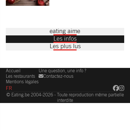
eating aime
Les infos
Les plus lus
Accueil
Une question, une info ?
Les restaurants
Contactez-nous
Mentions légales
FR
© Eating.be 2004-2026 - Toute reproduction même partielle
interdite