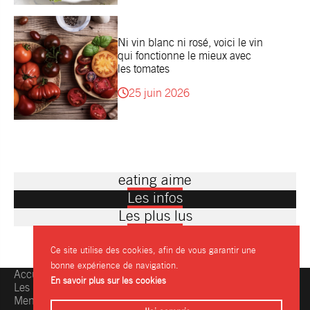
Ni vin blanc ni rosé, voici le vin
qui fonctionne le mieux avec
les tomates
25 juin 2026
eating aime
Les infos
Les plus lus
Ce site utilise des cookies, afin de vous garantir une
bonne expérience de navigation.
Accueil
Une question, une info ?
En savoir plus sur les cookies
Les restaurants
Contactez-nous
Mentions légales