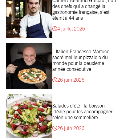
Carnet / Bertrand Grébaut, l’un
des chefs qui a changé la
gastronomie française, s’est
éteint à 44 ans
4 juillet 2026
L’Italien Francesco Martucci
sacré meilleur pizzaiolo du
monde pour la deuxième
année consécutive
26 juin 2026
Salades d’été : la boisson
idéale pour les accompagner
selon une sommelière
26 juin 2026