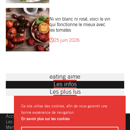
Ni vin blanc ni rosé, voici le vin
qui fonctionne le mieux avec
les tomates
25 juin 2026
eating aime
Les infos
Les plus lus
Ce site utilise des cookies, afin de vous garantir une
bonne expérience de navigation.
Accueil
Une question, une info ?
En savoir plus sur les cookies
Les restaurants
Contactez-nous
Mentions légales