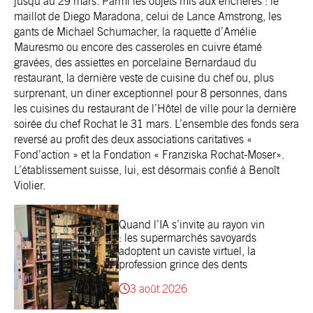
jusqu’au 29 mars. Parmi les objets mis aux enchères : le
maillot de Diego Maradona, celui de Lance Amstrong, les
gants de Michael Schumacher, la raquette d’Amélie
Mauresmo ou encore des casseroles en cuivre étamé
gravées, des assiettes en porcelaine Bernardaud du
restaurant, la dernière veste de cuisine du chef ou, plus
surprenant, un diner exceptionnel pour 8 personnes, dans
les cuisines du restaurant de l’Hôtel de ville pour la dernière
soirée du chef Rochat le 31 mars. L’ensemble des fonds sera
reversé au profit des deux associations caritatives «
Fond’action » et la Fondation « Franziska Rochat-Moser».
L’établissement suisse, lui, est désormais confié à Benoît
Violier.
Quand l’IA s’invite au rayon vin
: les supermarchés savoyards
adoptent un caviste virtuel, la
profession grince des dents
3 août 2026