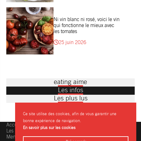
Ni vin blanc ni rosé, voici le vin
qui fonctionne le mieux avec
les tomates
25 juin 2026
eating aime
Les infos
Les plus lus
Ce site utilise des cookies, afin de vous garantir une
bonne expérience de navigation.
Accueil
Une question, une info ?
En savoir plus sur les cookies
Les restaurants
Contactez-nous
Mentions légales