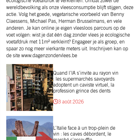
ecologische voetafdruk te verkleinen. Omdat zowel de
wereldbevolking als onze vleesconsumptie blijft stijgen, deze
actie. Volg het goede, vegetarische voorbeeld van Benny
Claessens, Michael Pas, Herman Brusselmans, en vele
anderen. Je kan online je eigen vleesloos parcours op de
voet volgen: wist je dat één dag zonder vlees je ecologische
voetafdruk met 11m² verkleint? Engageer je als groep, en
spaar zo nog meer vierkante meters uit. Inschrijven kan op
de site www.dagenzondervlees.be
Quand l’IA s’invite au rayon vin
: les supermarchés savoyards
adoptent un caviste virtuel, la
profession grince des dents
3 août 2026
L’Italie face à un trop-plein de
vin : les caves débordent, le
marché s’essouffle