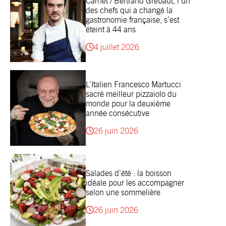
Carnet / Bertrand Grébaut, l’un
des chefs qui a changé la
gastronomie française, s’est
éteint à 44 ans
4 juillet 2026
L’Italien Francesco Martucci
sacré meilleur pizzaiolo du
monde pour la deuxième
année consécutive
26 juin 2026
Salades d’été : la boisson
idéale pour les accompagner
selon une sommelière
26 juin 2026