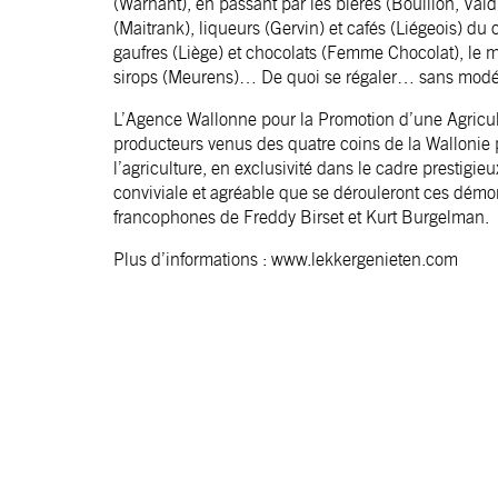
(Warnant), en passant par les bières (Bouillon, Vald
(Maitrank), liqueurs (Gervin) et cafés (Liégeois) du
gaufres (Liège) et chocolats (Femme Chocolat), le m
sirops (Meurens)… De quoi se régaler… sans modér
L’Agence Wallonne pour la Promotion d’une Agricult
producteurs venus des quatre coins de la Wallonie p
l’agriculture, en exclusivité dans le cadre prestig
conviviale et agréable que se dérouleront ces démon
francophones de Freddy Birset et Kurt Burgelman.
Plus d’informations :
www.lekkergenieten.com