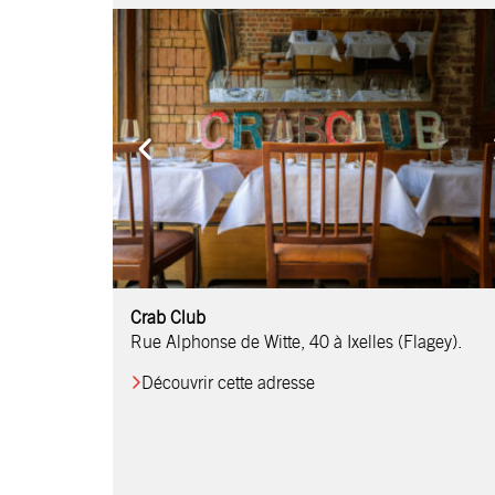
Comptoir Chouchou
Crab Club
OM Restaurant
Table & Comptoir
Le Relais d’Orti
Studio 97
Löctave Restaurant
F-eat Restaurant
L’Art des Mets
Restaurant Harmonie
La Table de Jean
Rue Alphonse de Witte, 40 à Ixelles (Flagey).
Découvrir cette adresse