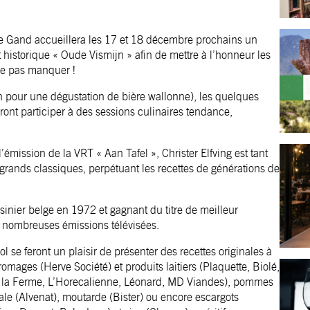
e de Gand accueillera les 17 et 18 décembre prochains un
t historique « Oude Vismijn » afin de mettre à l’honneur les
ne pas manquer !
pour une dégustation de bière wallonne), les quelques
ront participer à des sessions culinaires tendance,
émission de la VRT « Aan Tafel », Christer Elfving est tant
grands classiques, perpétuant les recettes de générations de
sinier belge en 1972 et gagnant du titre de meilleur
s nombreuses émissions télévisées.
Fol se feront un plaisir de présenter des recettes originales à
omages (Herve Société) et produits laitiers (Plaquette, Biolé,
e la Ferme, L’Horecalienne, Léonard, MD Viandes), pommes
tale (Alvenat), moutarde (Bister) ou encore escargots