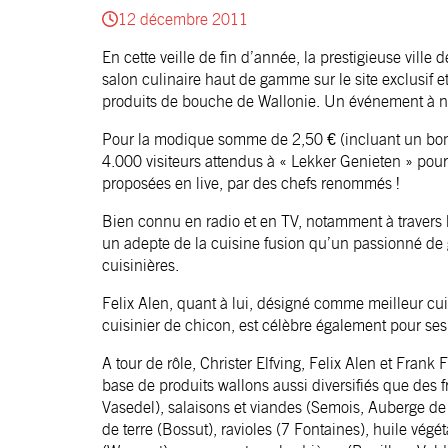
12 décembre 2011
En cette veille de fin d’année, la prestigieuse vill
salon culinaire haut de gamme sur le site exclusif e
produits de bouche de Wallonie. Un événement à 
Pour la modique somme de 2,50 € (incluant un bon 
4.000 visiteurs attendus à « Lekker Genieten » pour
proposées en live, par des chefs renommés !
Bien connu en radio et en TV, notamment à travers l’
un adepte de la cuisine fusion qu’un passionné de 
cuisinières.
Felix Alen, quant à lui, désigné comme meilleur cui
cuisinier de chicon, est célèbre également pour se
A tour de rôle, Christer Elfving, Felix Alen et Frank 
base de produits wallons aussi diversifiés que des fr
Vasedel), salaisons et viandes (Semois, Auberge d
de terre (Bossut), ravioles (7 Fontaines), huile végé