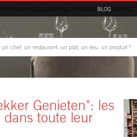
 RESTAURANTS
LES BONNES ADRESSES
BLOG
CONTACT
ekker Genieten": les
 dans toute leur