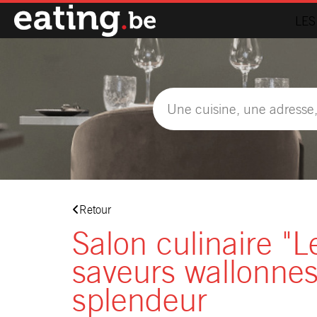
LES
Retour
Salon culinaire "L
saveurs wallonnes
splendeur