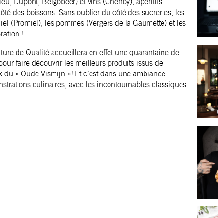
ieu, Dupont, Belgobeer) et vins (Chenoy), apéritifs
 côté des boissons. Sans oublier du côté des sucreries, les
iel (Promiel), les pommes (Vergers de la Gaumette) et les
ation !
ure de Qualité accueillera en effet une quarantaine de
our faire découvrir les meilleurs produits issus de
ieux du « Oude Vismijn »! Et c’est dans une ambiance
strations culinaires, avec les incontournables classiques