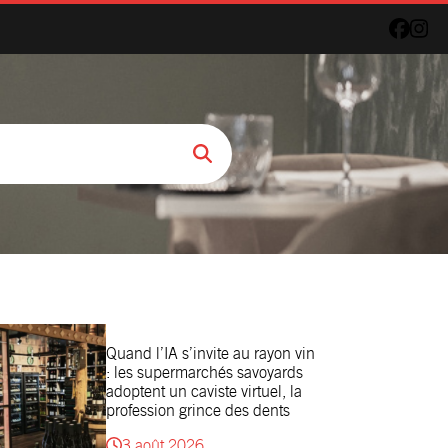
Quand l’IA s’invite au rayon vin
: les supermarchés savoyards
adoptent un caviste virtuel, la
profession grince des dents
3 août 2026