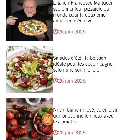
L’Italien Francesco Martucci
sacré meilleur pizzaiolo du
monde pour la deuxième
année consécutive
26 juin 2026
Salades d’été : la boisson
idéale pour les accompagner
selon une sommelière
26 juin 2026
Ni vin blanc ni rosé, voici le vin
qui fonctionne le mieux avec
les tomates
25 juin 2026