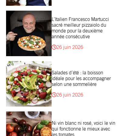
L’Italien Francesco Martucci
sacré meilleur pizzaiolo du
monde pour la deuxième
année consécutive
26 juin 2026
Salades d’été : la boisson
idéale pour les accompagner
selon une sommelière
26 juin 2026
Ni vin blanc ni rosé, voici le vin
qui fonctionne le mieux avec
les tomates