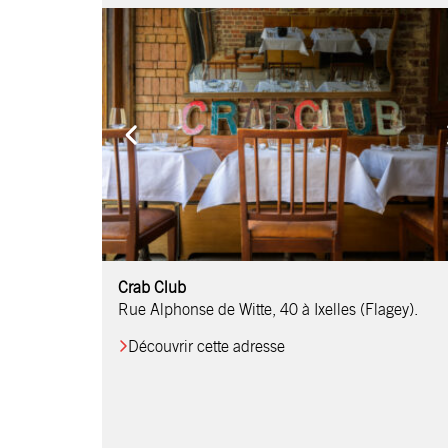
Comptoir Chouchou
Crab Club
OM Restaurant
Table & Comptoir
Le Relais d’Orti
Studio 97
Löctave Restaurant
F-eat Restaurant
L’Art des Mets
Restaurant Harmonie
La Table de Jean
Rue Alphonse de Witte, 40 à Ixelles (Flagey).
Découvrir cette adresse