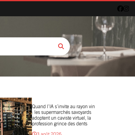
Quand l’IA s’invite au rayon vin
: les supermarchés savoyards
adoptent un caviste virtuel, la
profession grince des dents
3 août 2026