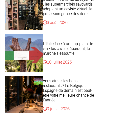
: les supermarchés savoyards
adoptent un caviste virtuel, la
profession grince des dents
3 août 2026
L’Italie face à un trop-plein de
vin : les caves débordent, le
marché s’essouffle
10 juillet 2026
Vous aimez les bons
restaurants ? Le Belgique-
Espagne de demain est peut-
être votre meilleure chance de
l’année
9 juillet 2026