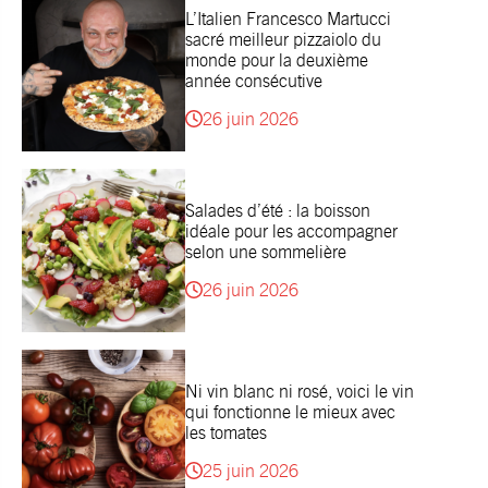
L’Italien Francesco Martucci
sacré meilleur pizzaiolo du
monde pour la deuxième
année consécutive
26 juin 2026
Salades d’été : la boisson
idéale pour les accompagner
selon une sommelière
26 juin 2026
Ni vin blanc ni rosé, voici le vin
qui fonctionne le mieux avec
les tomates
25 juin 2026