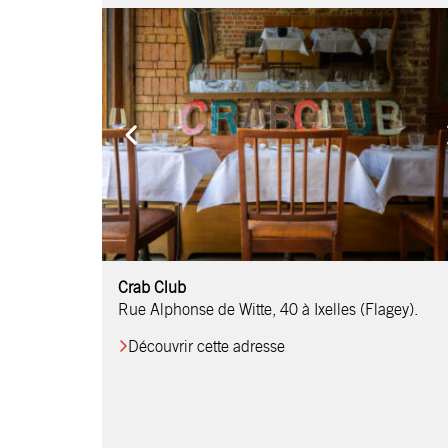
Comptoir Chouchou
Crab Club
OM Restaurant
Table & Comptoir
Le Relais d’Orti
Studio 97
Löctave Restaurant
F-eat Restaurant
L’Art des Mets
Restaurant Harmonie
La Table de Jean
Rue Alphonse de Witte, 40 à Ixelles (Flagey).
Découvrir cette adresse