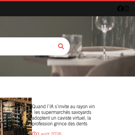
Quand l’IA s’invite au rayon vin
: les supermarchés savoyards
adoptent un caviste virtuel, la
profession grince des dents
3 août 2026