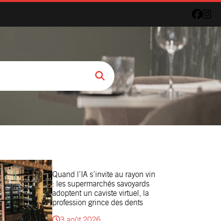
Quand l’IA s’invite au rayon vin
: les supermarchés savoyards
adoptent un caviste virtuel, la
profession grince des dents
3 août 2026