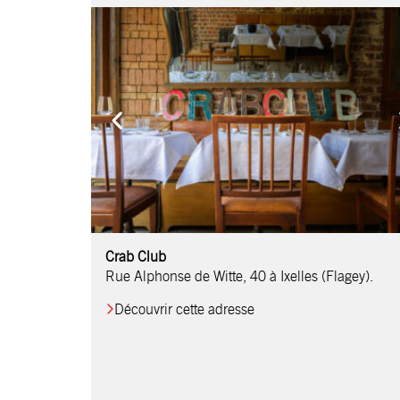
Comptoir Chouchou
Crab Club
OM Restaurant
Table & Comptoir
Le Relais d’Orti
Studio 97
Löctave Restaurant
F-eat Restaurant
L’Art des Mets
Restaurant Harmonie
La Table de Jean
Rue Alphonse de Witte, 40 à Ixelles (Flagey).
Découvrir cette adresse