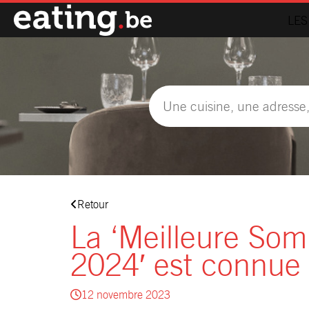
LES
Retour
La ‘Meilleure Som
2024′ est connue
12 novembre 2023