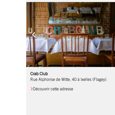
Comptoir Chouchou
Crab Club
OM Restaurant
Table & Comptoir
Le Relais d’Orti
Studio 97
Löctave Restaurant
F-eat Restaurant
L’Art des Mets
Restaurant Harmonie
La Table de Jean
Rue Alphonse de Witte, 40 à Ixelles (Flagey).
Découvrir cette adresse