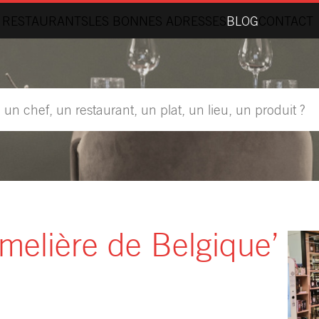
 RESTAURANTS
LES BONNES ADRESSES
BLOG
CONTACT
melière de Belgique’