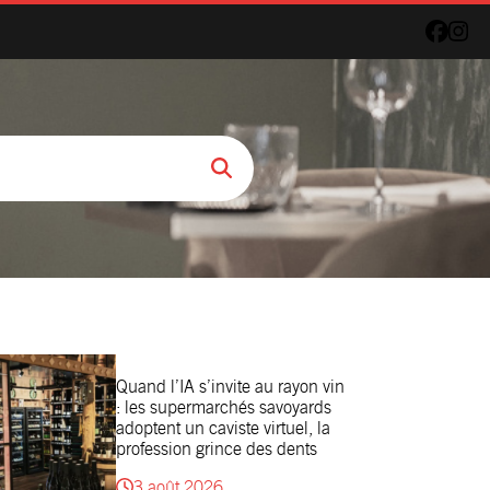
Quand l’IA s’invite au rayon vin
: les supermarchés savoyards
adoptent un caviste virtuel, la
profession grince des dents
3 août 2026