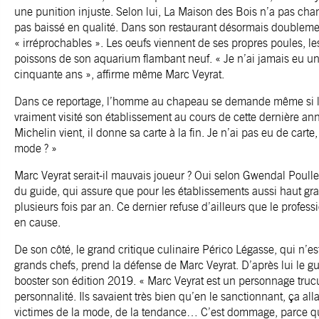
une punition injuste. Selon lui, La Maison des Bois n’a pas cha
pas baissé en qualité. Dans son restaurant désormais doublement
« irréprochables ». Les oeufs viennent de ses propres poules, l
poissons de son aquarium flambant neuf. « Je n’ai jamais eu un
cinquante ans », affirme même Marc Veyrat.
Dans ce reportage, l’homme au chapeau se demande même si le
vraiment visité son établissement au cours de cette dernière a
Michelin vient, il donne sa carte à la fin. Je n’ai pas eu de carte
mode ? »
Marc Veyrat serait-il mauvais joueur ? Oui selon Gwendal Poull
du guide, qui assure que pour les établissements aussi haut gra
plusieurs fois par an. Ce dernier refuse d’ailleurs que le profes
en cause.
De son côté, le grand critique culinaire Périco Légasse, qui n’e
grands chefs, prend la défense de Marc Veyrat. D’après lui le gu
booster son édition 2019. « Marc Veyrat est un personnage trucu
personnalité. Ils savaient très bien qu’en le sanctionnant, ça all
victimes de la mode, de la tendance… C’est dommage, parce que 