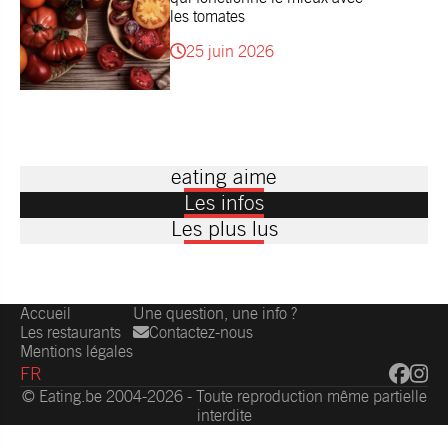
les tomates
25 juin 2026
eating aime
Les infos
Les plus lus
Accueil
Une question, une info ?
Les restaurants
Contactez-nous
Mentions légales
FR
© Eating.be 2004-2026 - Toute reproduction même partielle
interdite