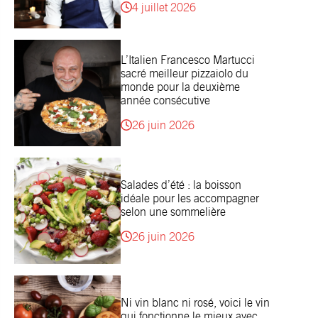
4 juillet 2026
L’Italien Francesco Martucci
sacré meilleur pizzaiolo du
monde pour la deuxième
année consécutive
26 juin 2026
Salades d’été : la boisson
idéale pour les accompagner
selon une sommelière
26 juin 2026
Ni vin blanc ni rosé, voici le vin
qui fonctionne le mieux avec