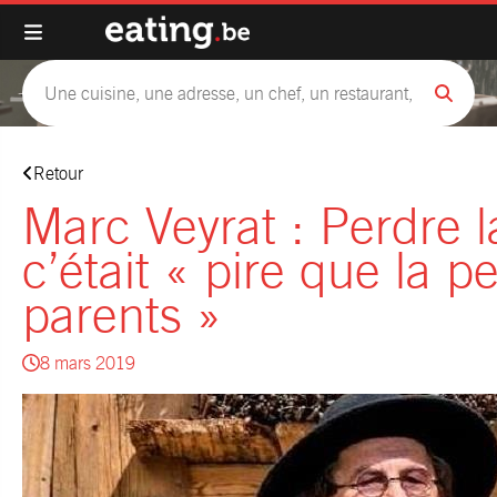
Retour
Marc Veyrat : Perdre la
c’était « pire que la 
parents »
8 mars 2019