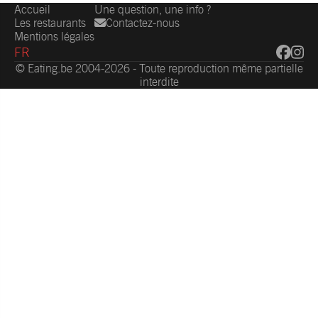
Accueil
Une question, une info ?
Les restaurants
Contactez-nous
Mentions légales
FR
© Eating.be 2004-2026 - Toute reproduction même partielle
interdite