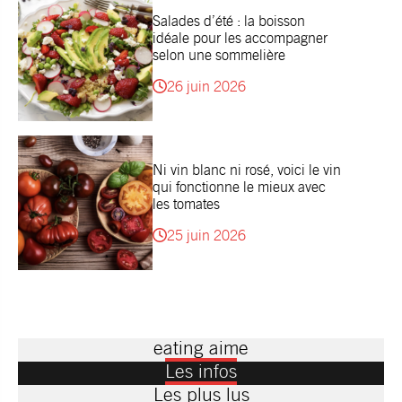
Salades d’été : la boisson
idéale pour les accompagner
selon une sommelière
26 juin 2026
Ni vin blanc ni rosé, voici le vin
qui fonctionne le mieux avec
les tomates
25 juin 2026
eating aime
Les infos
Les plus lus