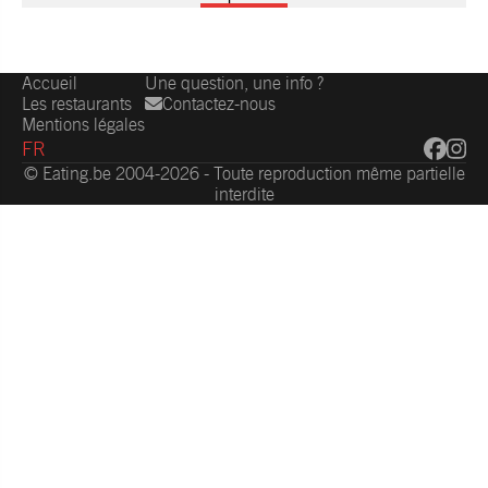
Accueil
Une question, une info ?
Les restaurants
Contactez-nous
Mentions légales
FR
© Eating.be 2004-2026 - Toute reproduction même partielle
interdite