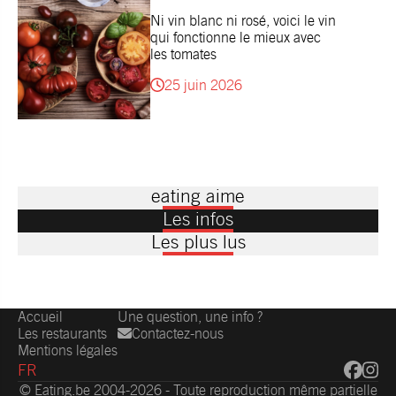
Ni vin blanc ni rosé, voici le vin
qui fonctionne le mieux avec
les tomates
25 juin 2026
eating aime
Les infos
Les plus lus
Accueil
Une question, une info ?
Les restaurants
Contactez-nous
Mentions légales
FR
© Eating.be 2004-2026 - Toute reproduction même partielle