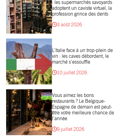
: les supermarchés savoyards
adoptent un caviste virtuel, la
profession grince des dents
3 août 2026
L’Italie face à un trop-plein de
vin : les caves débordent, le
marché s’essouffle
10 juillet 2026
Vous aimez les bons
restaurants ? Le Belgique-
Espagne de demain est peut-
être votre meilleure chance de
l’année
9 juillet 2026