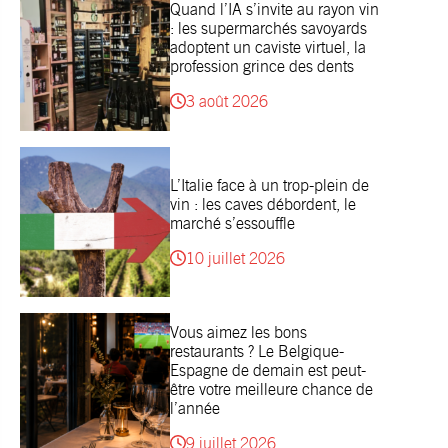
Quand l’IA s’invite au rayon vin
: les supermarchés savoyards
adoptent un caviste virtuel, la
profession grince des dents
3 août 2026
L’Italie face à un trop-plein de
vin : les caves débordent, le
marché s’essouffle
10 juillet 2026
Vous aimez les bons
restaurants ? Le Belgique-
Espagne de demain est peut-
être votre meilleure chance de
l’année
9 juillet 2026