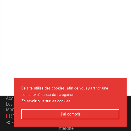
Ce site utilise des cookies, afin de vous garantir une
bonne expérience de navigation.
Accueil
Une question, une info ?
En savoir plus sur les cookies
Les restaurants
Contactez-nous
Mentions légales
J'ai compris
FR
NL
© Eating.be 2004-2026 - Toute reproduction même partielle
interdite