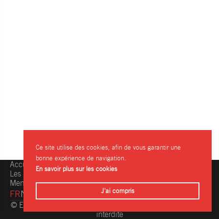
Ce site utilise des cookies, afin de vous garantir une
bonne expérience de navigation.
Accueil
Une question, une info ?
En savoir plus sur les cookies
Les restaurants
Contactez-nous
Mentions légales
J'ai compris
FR
NL
© Eating.be 2004-2026 - Toute reproduction même partielle
interdite