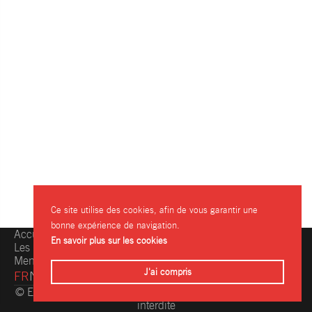
Ce site utilise des cookies, afin de vous garantir une
bonne expérience de navigation.
Accueil
Une question, une info ?
En savoir plus sur les cookies
Les restaurants
Contactez-nous
Mentions légales
J'ai compris
FR
NL
© Eating.be 2004-2026 - Toute reproduction même partielle
interdite