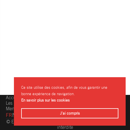
Ce site utilise des cookies, afin de vous garantir une
bonne expérience de navigation.
Accueil
Une question, une info ?
En savoir plus sur les cookies
Les restaurants
Contactez-nous
Mentions légales
J'ai compris
FR
NL
© Eating.be 2004-2026 - Toute reproduction même partielle
interdite