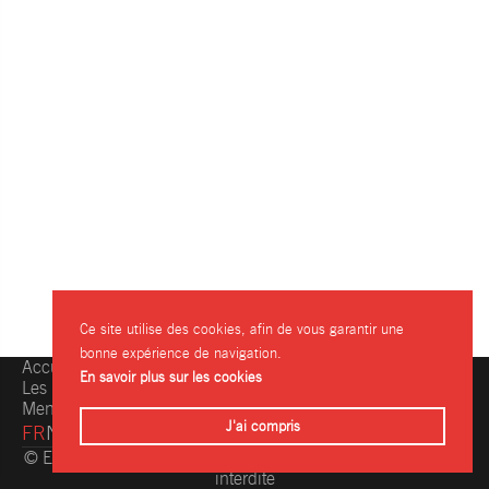
Ce site utilise des cookies, afin de vous garantir une
bonne expérience de navigation.
Accueil
Une question, une info ?
En savoir plus sur les cookies
Les restaurants
Contactez-nous
Mentions légales
J'ai compris
FR
NL
© Eating.be 2004-2026 - Toute reproduction même partielle
interdite