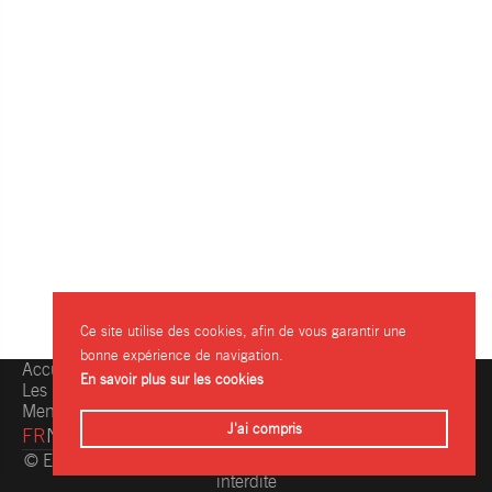
Ce site utilise des cookies, afin de vous garantir une
bonne expérience de navigation.
Accueil
Une question, une info ?
En savoir plus sur les cookies
Les restaurants
Contactez-nous
Mentions légales
J'ai compris
FR
NL
© Eating.be 2004-2026 - Toute reproduction même partielle
interdite