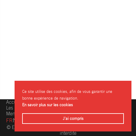
Ce site utilise des cookies, afin de vous garantir une
bonne expérience de navigation.
Accueil
Une question, une info ?
En savoir plus sur les cookies
Les restaurants
Contactez-nous
Mentions légales
J'ai compris
FR
NL
© Eating.be 2004-2026 - Toute reproduction même partielle
interdite