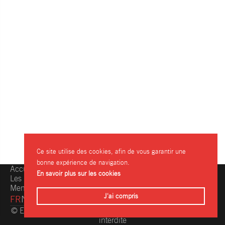
Ce site utilise des cookies, afin de vous garantir une
bonne expérience de navigation.
Accueil
Une question, une info ?
En savoir plus sur les cookies
Les restaurants
Contactez-nous
Mentions légales
J'ai compris
FR
NL
© Eating.be 2004-2026 - Toute reproduction même partielle
interdite