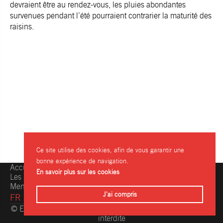
devraient être au rendez-vous, les pluies abondantes
survenues pendant l’été pourraient contrarier la maturité des
raisins.
Ce site utilise des cookies, afin de vous garantir une
bonne expérience de navigation.
Accueil
Une question, une info ?
En savoir plus sur les cookies
Les restaurants
Contactez-nous
Mentions légales
J'ai compris
FR
© Eating.be 2004-2026 - Toute reproduction même partielle
interdite