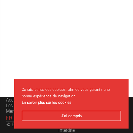
Ce site utilise des cookies, afin de vous garantir une
bonne expérience de navigation.
Accueil
Une question, une info ?
En savoir plus sur les cookies
Les restaurants
Contactez-nous
Mentions légales
J'ai compris
FR
© Eating.be 2004-2026 - Toute reproduction même partielle
interdite