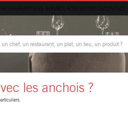
 RESTAURANTS
LES BONNES ADRESSES
BLOG
CONTACT
avec les anchois ?
articuliers.