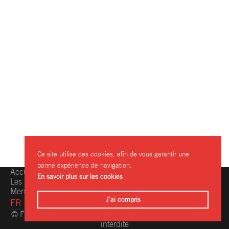
Ce site utilise des cookies, afin de vous garantir une
bonne expérience de navigation.
Accueil
Une question, une info ?
En savoir plus sur les cookies
Les restaurants
Contactez-nous
Mentions légales
J'ai compris
FR
© Eating.be 2004-2026 - Toute reproduction même partielle
interdite