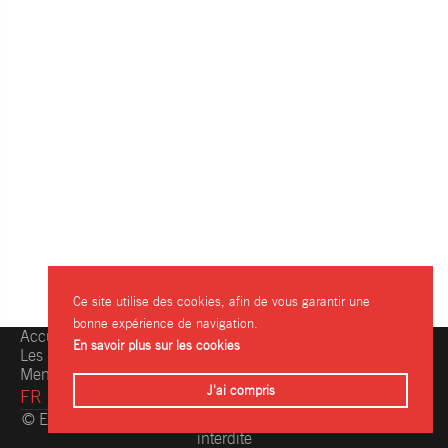
Ce site utilise des cookies, afin de vous garantir une
bonne expérience de navigation.
Accueil
Une question, une info ?
En savoir plus sur les cookies
Les restaurants
Contactez-nous
Mentions légales
J'ai compris
FR
© Eating.be 2004-2026 - Toute reproduction même partielle
interdite