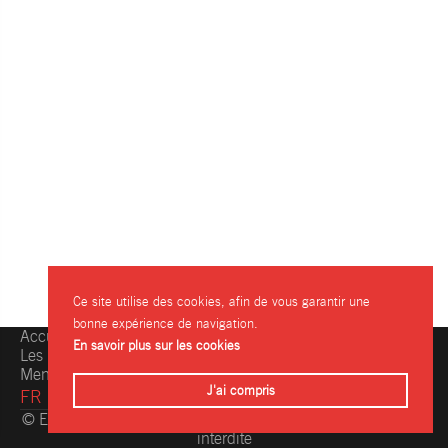
Ce site utilise des cookies, afin de vous garantir une
bonne expérience de navigation.
Accueil
Une question, une info ?
En savoir plus sur les cookies
Les restaurants
Contactez-nous
Mentions légales
J'ai compris
FR
© Eating.be 2004-2026 - Toute reproduction même partielle
interdite