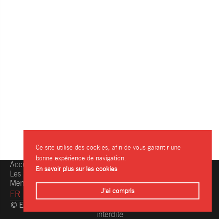
Ce site utilise des cookies, afin de vous garantir une
bonne expérience de navigation.
Accueil
Une question, une info ?
En savoir plus sur les cookies
Les restaurants
Contactez-nous
Mentions légales
J'ai compris
FR
© Eating.be 2004-2026 - Toute reproduction même partielle
interdite